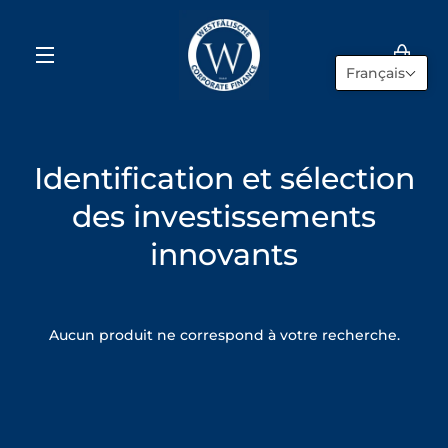
Passer
au
contenu
VOI
Français
MENU
LE
PAN
Identification et sélection
des investissements
innovants
Aucun produit ne correspond à votre recherche.